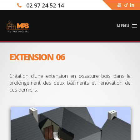
02 97 24 52 14
To
na
EXTENSION 06
Création d'une extension en ossature bois dans le
prolongement des deux bâtiments et rénovation de
ces derniers.