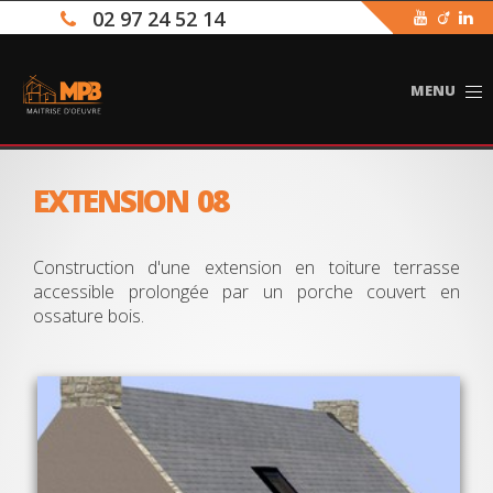
02 97 24 52 14
To
na
EXTENSION 08
Construction d'une extension en toiture terrasse
accessible prolongée par un porche couvert en
ossature bois.