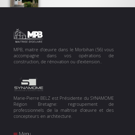
MPB, maitre d’œuvre dans le Morbihan (56) vous
accompagne dans vos opérations de
construction, de rénovation ou d’extension..
Marie-Pierre BELZ est Présidente du SYNAMOME
Région Bretagne: regroupement de
professionnels de la maîtrise d’œuvre et des
concepteurs en architecture.
Menu